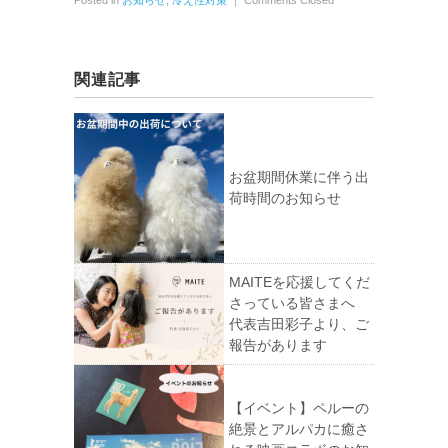
Posted in
お知らせ
,
冷え性対策
｜
Comments Closed
関連記事
お盆期間休業に伴う出
荷時間のお知らせ
MAITEを応援してくだ
さっている皆さまへ
代表吉田彩子より、ご
報告があります
【イベント】ペルーの
絶景とアルパカに癒さ