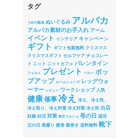
タグ
アルパカ
ぬいぐるみ
うめだ阪急
アルパカ素材のお手入れ
アーム
イベント
キャンペーン
インテリア
ギフト
ギフト包装無料
クリスマス
クリスマスギフト
セルフケア
チョコレー
バレンタイン
ト
ニット
ニットカフェ
プレゼント
ポッ
フェルト
ペルー
プアップ
レッグウォ
ルームシューズ
ーマー
ワークショップ
人気
レビュー
冷え
健康
催事
冷え、冷え性、
出店
冷え取り、冷え対策
冷え対策
冷え性
母の日
対策
妊娠
妊活
温活
東京マルシェ
靴下
父の日
肩凝り
腹巻
腹巻き
送料無料