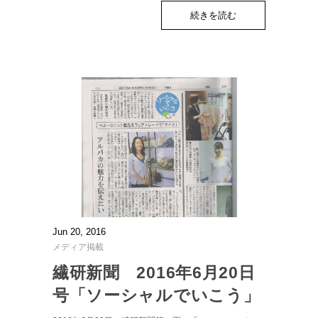
続きを読む
Jun 20, 2016
メディア掲載
繊研新聞 2016年6月20日
号「ソーシャルでいこう」