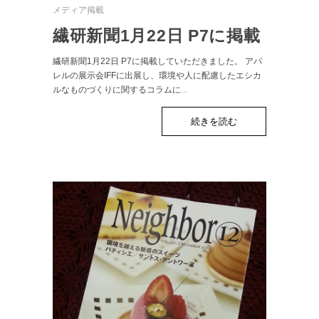
メディア掲載
繊研新聞1月22日 P7に掲載
繊研新聞1月22日 P7に掲載していただきました。 アパ
レルの展示会IFFに出展し、環境や人に配慮したエシカ
ルなものづくりに関するコラムに
...
続きを読む