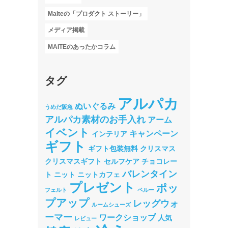
Maiteの「プロダクト ストーリー」
メディア掲載
MAITEのあったかコラム
タグ
アルパカ
ぬいぐるみ
うめだ阪急
アルパカ素材のお手入れ
アーム
イベント
キャンペーン
インテリア
ギフト
ギフト包装無料
クリスマス
クリスマスギフト
セルフケア
チョコレー
バレンタイン
ト
ニット
ニットカフェ
プレゼント
ポッ
フェルト
ペルー
プアップ
レッグウォ
ルームシューズ
ーマー
ワークショップ
人気
レビュー