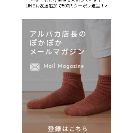
LINEお友達追加で
500円クーポン進呈！>