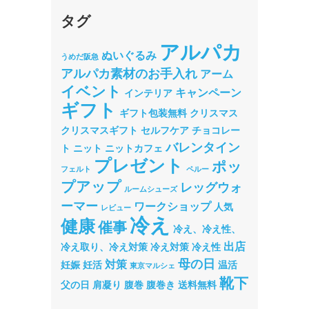
タグ
アルパカ
ぬいぐるみ
うめだ阪急
アルパカ素材のお手入れ
アーム
イベント
キャンペーン
インテリア
ギフト
ギフト包装無料
クリスマス
クリスマスギフト
セルフケア
チョコレー
バレンタイン
ト
ニット
ニットカフェ
プレゼント
ポッ
フェルト
ペルー
プアップ
レッグウォ
ルームシューズ
ーマー
ワークショップ
人気
レビュー
冷え
健康
催事
冷え、冷え性、
出店
冷え取り、冷え対策
冷え対策
冷え性
母の日
対策
妊娠
妊活
温活
東京マルシェ
靴下
父の日
肩凝り
腹巻
腹巻き
送料無料