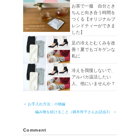
お茶で一服 自分とき
ちんと向き合う時間を
つくる【オリジナルブ
レンドティーができま
した】
足の冷えとむくみを改
善！夏でもゴキゲンな
私に
冷えを我慢しないで、
アルパカ温活したい
人、他にいませんか？
＜ お手入れ方法：小物編
編み物を続けること（鏑木玲子さんお話会3） ＞
Comment