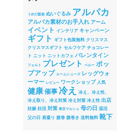
アルパカ
ぬいぐるみ
うめだ阪急
アルパカ素材のお手入れ
アーム
イベント
キャンペーン
インテリア
ギフト
ギフト包装無料
クリスマス
クリスマスギフト
セルフケア
チョコレー
バレンタイン
ト
ニット
ニットカフェ
プレゼント
ポッ
フェルト
ペルー
プアップ
レッグウォ
ルームシューズ
ーマー
ワークショップ
人気
レビュー
冷え
健康
催事
冷え、冷え性、
出店
冷え取り、冷え対策
冷え対策
冷え性
母の日
対策
妊娠
妊活
温活
東京マルシェ
靴下
父の日
肩凝り
腹巻
腹巻き
送料無料