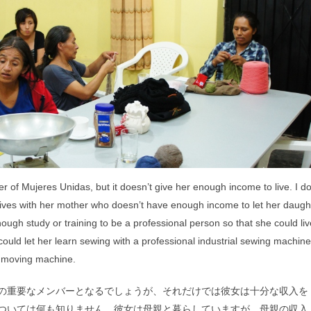
 of Mujeres Unidas, but it doesn’t give her enough income to live. I d
 lives with her mother who doesn’t have enough income to let her daugh
ough study or training to be a professional person so that she could liv
I could let her learn sewing with a professional industrial sewing machine
st moving machine.
の重要なメンバーとなるでしょうが、それだけでは彼女は十分な収入を
ついては何も知りません。彼女は母親と暮らしていますが、母親の収入