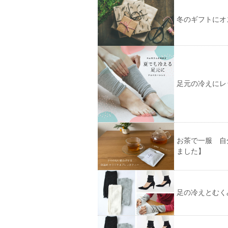
冬のギフトにオ
足元の冷えにレ
お茶で一服 自
ました】
足の冷えとむく