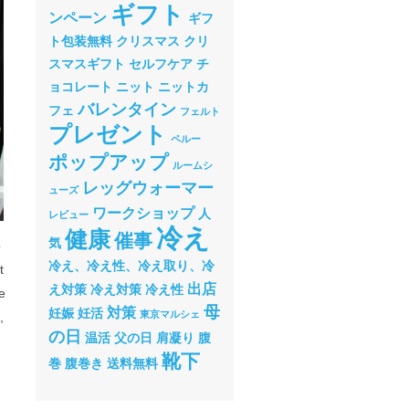
ギフト
ンペーン
ギフ
ト包装無料
クリスマス
クリ
スマスギフト
セルフケア
チ
ョコレート
ニット
ニットカ
バレンタイン
フェ
フェルト
プレゼント
ペルー
ポップアップ
ルームシ
レッグウォーマー
ューズ
ワークショップ
人
レビュー
冷え
健康
催事
気
o
冷え、冷え性、冷え取り、冷
t
出店
え対策
冷え対策
冷え性
e
母
対策
妊娠
妊活
東京マルシェ
,
の日
温活
父の日
肩凝り
腹
靴下
巻
腹巻き
送料無料