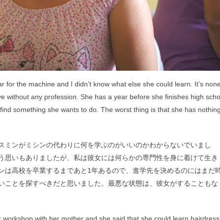
 for the machine and I didn’t know what else she could learn. It’s non
ive without any profession. She has a year before she finishes high sch
er find something she wants to do. The worst thing is that she has nothin
スミンがミシンの代わりに何を学ぶのがいいのかわからないでいまし
う思いもありましたが、私は彼女には何らかの専門性を身に着けて生き
ンは高校を卒業するまであと1年あるので、進学先を決めるのにはまだ
いことを探すべきだと思いました。最悪な状態は、彼女がすることもな
r workshop with her mother and she said that she could learn hairdress