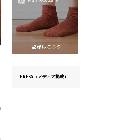
e
o
g
PRESS（メディア掲載）
時
i