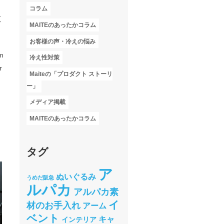
コラム
広
MAITEのあったかコラム
お客様の声・冷えの悩み
sm
冷え性対策
r
Maiteの「プロダクト ストーリ
ー」
メディア掲載
MAITEのあったかコラム
タグ
ア
ぬいぐるみ
うめだ阪急
ルパカ
アルパカ素
イ
材のお手入れ
アーム
ベント
キャ
インテリア