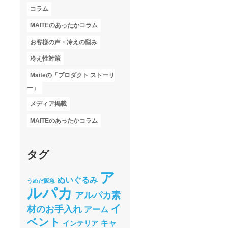
コラム
MAITEのあったかコラム
お客様の声・冷えの悩み
冷え性対策
Maiteの「プロダクト ストーリ
ー」
メディア掲載
MAITEのあったかコラム
タグ
ア
ぬいぐるみ
うめだ阪急
ルパカ
アルパカ素
イ
材のお手入れ
アーム
ベント
キャ
インテリア