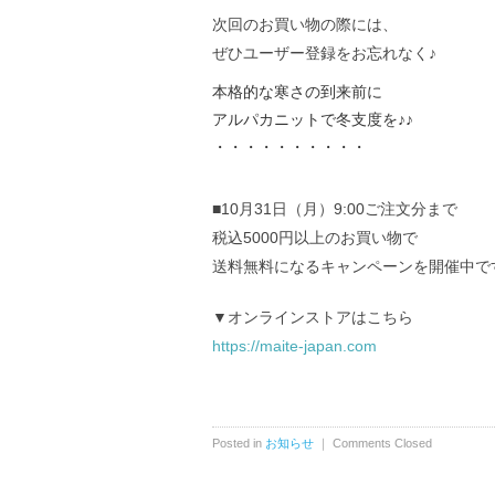
次回のお買い物の際には、
ぜひユーザー登録をお忘れなく♪
本格的な寒さの到来前に
アルパカニットで冬支度を♪♪
・・・・・・・・・・
■10月31日（月）9:00ご注文分まで
税込5000円以上のお買い物で
送料無料になるキャンペーンを開催中で
▼オンラインストアはこちら
https://maite-japan.com
Posted in
お知らせ
｜
Comments Closed