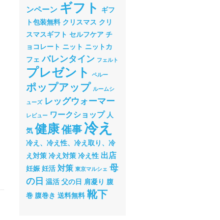
ギフト
ンペーン
ギフ
ト包装無料
クリスマス
クリ
スマスギフト
セルフケア
チ
ョコレート
ニット
ニットカ
バレンタイン
フェ
フェルト
プレゼント
ペルー
ポップアップ
ルームシ
レッグウォーマー
ューズ
ワークショップ
人
レビュー
冷え
健康
催事
気
冷え、冷え性、冷え取り、冷
出店
え対策
冷え対策
冷え性
母
対策
妊娠
妊活
東京マルシェ
の日
温活
父の日
肩凝り
腹
靴下
巻
腹巻き
送料無料