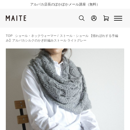
アルパカ店長のぽかぽかメール講座（無料）
TOP
ショール・ネックウォーマー
/
ストール・ショール
【惚れぼれする手編
み】アルパカシルクのかぎ針編みストール ライトグレー