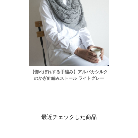
カシルク
【惚れぼれする手編み】アルパカシルク
【惚れ
グレー
のかぎ針編みストール ライトグレー
のか
最近チェックした商品