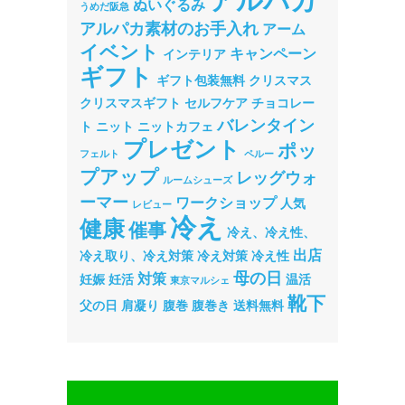
アルパカ
ぬいぐるみ
うめだ阪急
アルパカ素材のお手入れ
アーム
イベント
キャンペーン
インテリア
ギフト
ギフト包装無料
クリスマス
クリスマスギフト
セルフケア
チョコレー
バレンタイン
ト
ニット
ニットカフェ
プレゼント
ポッ
フェルト
ペルー
プアップ
レッグウォ
ルームシューズ
ーマー
ワークショップ
人気
レビュー
冷え
健康
催事
冷え、冷え性、
出店
冷え取り、冷え対策
冷え対策
冷え性
母の日
対策
妊娠
妊活
温活
東京マルシェ
靴下
父の日
肩凝り
腹巻
腹巻き
送料無料