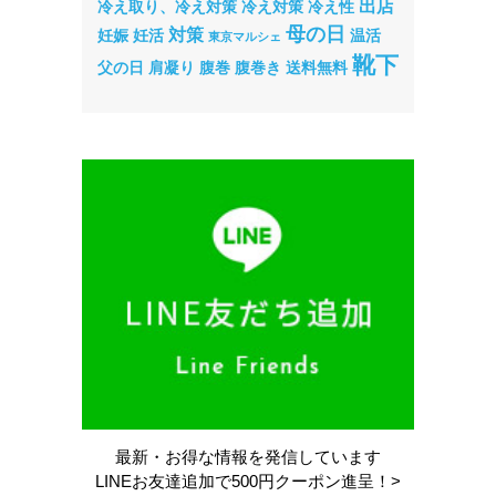
出店
冷え取り、冷え対策
冷え対策
冷え性
母の日
対策
妊娠
妊活
温活
東京マルシェ
靴下
父の日
肩凝り
腹巻
腹巻き
送料無料
最新・お得な情報を
発信しています
LINEお友達追加で
500円クーポン進呈！>