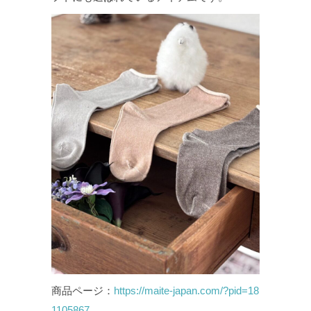
商品ページ：
https://maite-japan.com/?pid=18
1105867