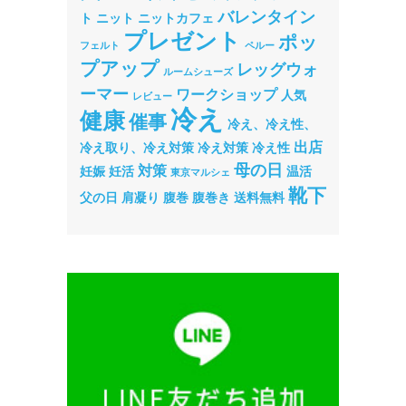
バレンタイン
ト
ニット
ニットカフェ
プレゼント
ポッ
フェルト
ペルー
プアップ
レッグウォ
ルームシューズ
ーマー
ワークショップ
人気
レビュー
冷え
健康
催事
冷え、冷え性、
出店
冷え取り、冷え対策
冷え対策
冷え性
母の日
対策
妊娠
妊活
温活
東京マルシェ
靴下
父の日
肩凝り
腹巻
腹巻き
送料無料