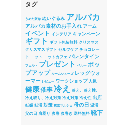
タグ
アルパカ
ぬいぐるみ
うめだ阪急
アルパカ素材のお手入れ
アーム
イベント
キャンペーン
インテリア
ギフト
ギフト包装無料
クリスマス
クリスマスギフト
セルフケア
チョコレー
バレンタイン
ト
ニット
ニットカフェ
プレゼント
ポッ
フェルト
ペルー
プアップ
レッグウォ
ルームシューズ
ーマー
ワークショップ
人気
レビュー
冷え
健康
催事
冷え、冷え性、
出店
冷え取り、冷え対策
冷え対策
冷え性
母の日
対策
妊娠
妊活
温活
東京マルシェ
靴下
父の日
肩凝り
腹巻
腹巻き
送料無料