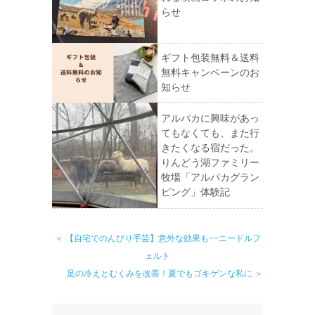
らせ
ギフト包装無料＆送料
無料キャンペーンのお
知らせ
アルパカに興味があっ
てもなくても、また行
きたくなる宿だった。
りんどう湖ファミリー
牧場「アルパカグラン
ピング」体験記
＜ 【自宅でのんびり手芸】意外な効果も−−ニードルフ
ェルト
足の冷えとむくみを改善！夏でもゴキゲンな私に ＞