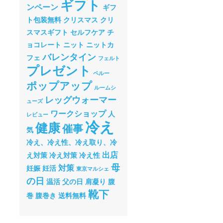
ギフト
ンペーン
ギフ
ト包装無料
クリスマス
クリ
スマスギフト
セルフケア
チ
ョコレート
ニット
ニットカ
バレンタイン
フェ
フェルト
プレゼント
ペルー
ポップアップ
ルームシ
レッグウォーマー
ューズ
ワークショップ
人
レビュー
冷え
健康
催事
気
冷え、冷え性、冷え取り、冷
出店
え対策
冷え対策
冷え性
母
対策
妊娠
妊活
東京マルシェ
の日
温活
父の日
肩凝り
腹
靴下
巻
腹巻き
送料無料