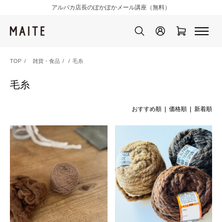
アルパカ店長のぽかぽかメール講座（無料）
TOP
雑貨・食品
/
毛糸
毛糸
おすすめ順 |
価格順
|
新着順